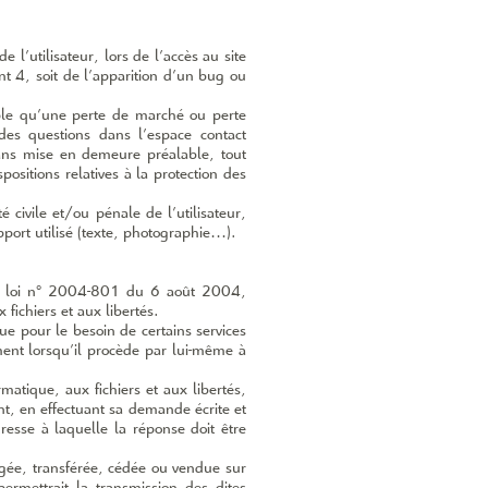
’utilisateur, lors de l’accès au site
int 4, soit de l’apparition d’un bug ou
le qu’une perte de marché ou perte
 des questions dans l’espace contact
sans mise en demeure préalable, tout
ositions relatives à la protection des
civile et/ou pénale de l’utilisateur,
port utilisé (texte, photographie…).
la loi n° 2004-­801 du 6 août 2004,
fichiers et aux libertés.
ue pour le besoin de certains services
ment lorsqu’il procède par lui­-même à
matique, aux fichiers et aux libertés,
ant, en effectuant sa demande écrite et
resse à laquelle la réponse doit être
angée, transférée, cédée ou vendue sur