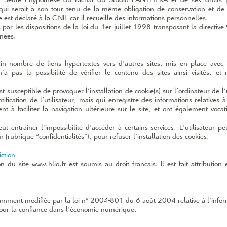
 Seule l’hypothèse du rachat du Studio PANTHERA et de ses droits pe
qui serait à son tour tenu de la même obligation de conservation et de mo
te est déclaré à la CNIL car il recueille des informations personnelles.
par les dispositions de la loi du 1er juillet 1998 transposant la directi
nnées.
in nombre de liens hypertextes vers d’autres sites, mis en place avec
pas la possibilité de vérifier le contenu des sites ainsi visités, 
t susceptible de provoquer l’installation de cookie(s) sur l’ordinateur de l’
ntification de l’utilisateur, mais qui enregistre des informations relatives
ent à faciliter la navigation ultérieure sur le site, et ont également voc
ut entraîner l’impossibilité d’accéder à certains services. L’utilisateur p
(rubrique “confidentialités”), pour refuser l’installation des cookies.
iction
ion du site
www.hlio.fr
est soumis au droit français. Il est fait attribution
mment modifiée par la loi n° 2004-­801 du 6 août 2004 relative à l’informa
ur la confiance dans l’économie numérique.