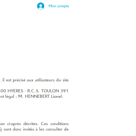
Mon compte
 est précisé aux utilisateurs du site
83400 HYERES -
R.C.S. TOULON 391
nt légal : M. HENNEBERT Lionel.
on ci­-après décrites. Ces conditions
fr
sont donc invités à les consulter de