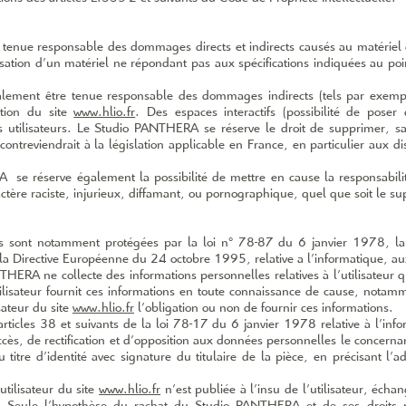
nue responsable des dommages directs et indirects causés au matériel de l
tilisation d’un matériel ne répondant pas aux spécifications indiquées au po
ement être tenue responsable des dommages indirects (tels par exemp
ation du site
www.hlio.fr
. Des espaces interactifs (possibilité de poser
s utilisateurs. Le Studio PANTHERA se réserve le droit de supprimer, 
ntreviendrait à la législation applicable en France, en particulier aux disp
e réserve également la possibilité de mettre en cause la responsabilité 
re raciste, injurieux, diffamant, ou pornographique, quel que soit le sup
s sont notamment protégées par la loi n° 78­-87 du 6 janvier 1978, 
la Directive Européenne du 24 octobre 1995, relative a l'informatique, aux 
HERA ne collecte des informations personnelles relatives à l’utilisateur q
tilisateur fournit ces informations en toute connaissance de cause, notam
isateur du site
www.hlio.fr
l’obligation ou non de fournir ces informations.
icles 38 et suivants de la loi 78-­17 du 6 janvier 1978 relative à l’infor
accès, de rectification et d’opposition aux données personnelles le concern
itre d’identité avec signature du titulaire de la pièce, en précisant l’ad
tilisateur du site
www.hlio.fr
n’est publiée à l’insu de l’utilisateur, éch