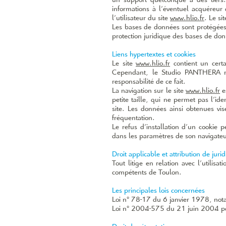
un support quelconque à des tiers.
informations à l’éventuel acquéreur 
l’utilisateur du site
www.hlio.fr
. Le si
Les bases de données sont protégées 
protection juridique des bases de do
Liens hypertextes et cookies
Le site
www.hlio.fr
contient un certa
Cependant, le Studio PANTHERA n’a 
responsabilité de ce fait.
La navigation sur le site
www.hlio.fr
es
petite taille, qui ne permet pas l’ide
site. Les données ainsi obtenues vis
fréquentation.
Le refus d’installation d’un cookie pe
dans les paramètres de son navigateur 
Droit applicable et attribution de jurid
Tout litige en relation avec l’utilisat
compétents de Toulon.
Les principales lois concernées
Loi n° 78­-17 du 6 janvier 1978, nota
Loi n° 2004-­575 du 21 juin 2004 po