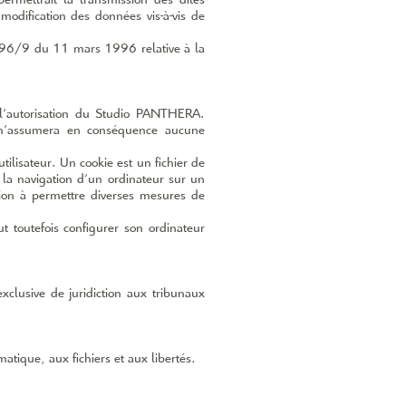
rmettrait la transmission des dites
dification des données vis-­à­-vis de
ve 96/9 du 11 mars 1996 relative à la
 l’autorisation du Studio PANTHERA.
et n’assumera en conséquence aucune
utilisateur. Un cookie est un fichier de
 à la navigation d’un ordinateur sur un
ation à permettre diverses mesures de
eut toutefois configurer son ordinateur
 exclusive de juridiction aux tribunaux
tique, aux fichiers et aux libertés.