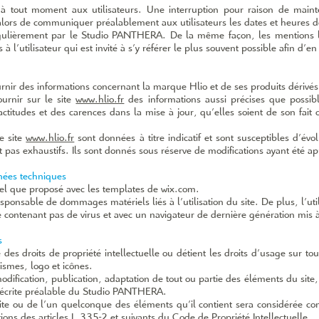
à tout moment aux utilisateurs. Une interruption pour raison de maint
alors de communiquer préalablement aux utilisateurs les dates et heures de
gulièrement par le Studio PANTHERA. De la même façon, les mentions lé
l’utilisateur qui est invité à s’y référer le plus souvent possible afin d’
rnir des informations concernant la marque Hlio et de ses produits dérivés
urnir sur le site
www.hlio.fr
des informations aussi précises que possibl
titudes et des carences dans la mise à jour, qu’elles soient de son fait ou
e site
www.hlio.fr
sont données à titre indicatif et sont susceptibles d’évo
 pas exhaustifs. Ils sont donnés sous réserve de modifications ayant été a
nnées techniques
tel que proposé avec les templates de wix.com.
esponsable de dommages matériels liés à l’utilisation du site. De plus, l’ut
ne contenant pas de virus et avec un navigateur de dernière génération mis à
s
es droits de propriété intellectuelle ou détient les droits d’usage sur tous
smes, logo et icônes.
odification, publication, adaptation de tout ou partie des éléments du site
ion écrite préalable du Studio PANTHERA.
site ou de l’un quelconque des éléments qu’il contient sera considérée co
ons des articles L.335-­2 et suivants du Code de Propriété Intellectuelle.