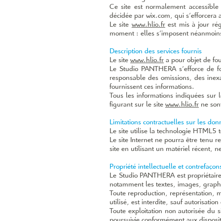
Ce site est normalement accessible 
décidée par wix.com, qui s’efforcera 
Le site
www.hlio.fr
est mis à jour ré
moment : elles s’imposent néanmoins à 
Description des services fournis
Le site
www.hlio.fr
a pour objet de fou
Le Studio PANTHERA s’efforce de fo
responsable des omissions, des inexac
fournissent ces informations.
Tous les informations indiquées sur l
figurant sur le site
www.hlio.fr
ne sont
Limitations contractuelles sur les do
Le site utilise la technologie HTML5 
Le site Internet ne pourra être tenu r
site en utilisant un matériel récent, 
Propriété intellectuelle et contrefaçon
Le Studio PANTHERA est propriétaire d
notamment les textes, images, graphi
Toute reproduction, représentation, m
utilisé, est interdite, sauf autorisat
Toute exploitation non autorisée du 
poursuivie conformément aux dispositi