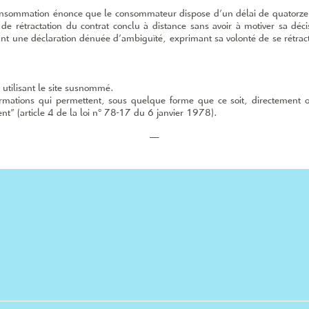
onsommation énonce que le consommateur dispose d’un délai de quatorze (
 de rétractation du contrat conclu à distance sans avoir à motiver sa déci
sant une déclaration dénuée d’ambiguïté, exprimant sa volonté de se rétracte
, utilisant le site susnommé.
ormations qui permettent, sous quelque forme que ce soit, directement o
t” (article 4 de la loi n° 78­-17 du 6 janvier 1978).
—