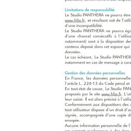
Limitations de responsabilité
Le Studio PANTHERA ne pourra être te
www.hlio.fr
, et résultant soit de l’u
d’une incompatibilité.
Le Studio PANTHERA ne pourra égal
d’une chance) consécutifs à l’utilis
notamment) sont à la disposition de
contenu déposé dans cet espace qui co
données.
Le cas échéant, Le Studio PANTHERA s
notamment en cas de message à caractè
Gestion des données personnelles
En France, les données personnelle
l’article L. 226­-13 du Code pénal et 
En tout état de cause, Le Studio PANT
proposés par le site
www.hlio.fr
. L’u
leur saisie. Il est alors précisé à l’util
Conformément aux dispositions des art
tout utilisateur dispose d’un droit d’
signée, accompagnée d’une copie du t
envoyée.
Aucune information personnelle de l’u