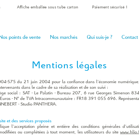
s
Affiche emballée sous tube carton
Paiement sécurisé !
Nos points de vente
Nos marchés
Qui suis-je ?
Contact
Mentions légales
 2004­-575 du 21 juin 2004 pour la confiance dans l’économie numérique, il
intervenants dans le cadre de sa réalisation et de son suivi :
iège social : SAT - Le Palatin - Bureau 207, 6 rue Georges Simenon 
 Euros - N° de TVA Intracommunautaire : FR18 391 055 696.
Représenta
HENNEBERT - Studio PANTHERA.
site et des services proposés
que l’acceptation pleine et entière des conditions générales d’utilisati
e modifiées ou complétées à tout moment, les utilisateurs du site
www.hlio.